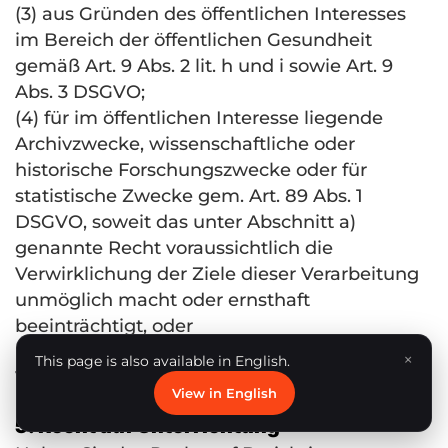
(3) aus Gründen des öffentlichen Interesses
im Bereich der öffentlichen Gesundheit
gemäß Art. 9 Abs. 2 lit. h und i sowie Art. 9
Abs. 3
DSGVO
;
(4) für im öffentlichen Interesse liegende
Archivzwecke, wissenschaftliche oder
historische Forschungszwecke oder für
statistische Zwecke gem. Art. 89 Abs. 1
DSGVO
, soweit das unter Abschnitt a)
genannte Recht voraussichtlich die
Verwirklichung der Ziele dieser Verarbeitung
unmöglich macht oder ernsthaft
beeinträchtigt, oder
(5) zur Geltendmachung, Ausübung oder
×
This page is also available in English.
Verteidigung von Rechtsansprüchen.
View in English
5. Recht auf Unterrichtung