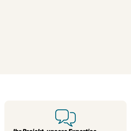
Im kostenlosen Erstgespräch klären wir, welche
Ansichten und Details die Stärken Ihres Produkts am
besten zeigen. So entstehen Produktbilder, die Ihr
Marketing hochwertiger machen und dem Vertrieb
bessere Argumente liefern.
JETZT ANFRAGE STARTEN