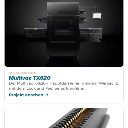
3D-ANIMATION
Multivac TX620
Der Multivac TX620 - Hauptdarsteller in einem Werbeclip,
mit dem Look and Feel eines Kinofilms
Projekt ansehen