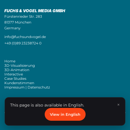
FUCHS & VOGEL MEDIA GMBH
Fürstenrieder Str. 283
81377 München
Germany
info@fuchsundvogel.de
+49 (0)89 23238724 0
Home
3D-Visualisierung
3D-Animation
Interactive
Case Studies
Kundenstimmen
Impressum | Datenschutz
EN
×
This page is also available in English.
View in English
© Fuchs & Vogel media GmbH