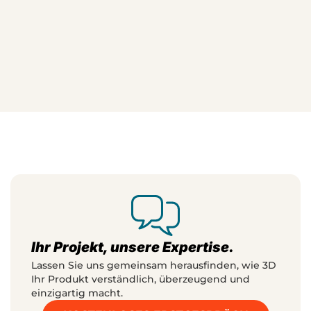
besten zeigen. So entstehen Produktbilder, die Ihr
Marketing hochwertiger machen und dem Vertrieb
bessere Argumente liefern.
JETZT ANFRAGE STARTEN
Ihr Projekt, unsere Expertise.
Lassen Sie uns gemeinsam herausfinden, wie 3D
Ihr Produkt verständlich, überzeugend und
einzigartig macht.